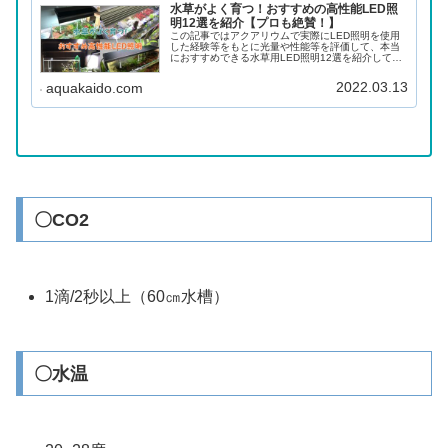
水草がよく育つ！おすすめの高性能LED照
明12選を紹介【プロも絶賛！】
この記事ではアクアリウムで実際にLED照明を使用
した経験等をもとに光量や性能等を評価して、本当
におすすめできる水草用LED照明12選を紹介してい
きます。LED照明でも水草はよく育つ！水草を育成
するための照明には、「蛍光灯」・「メタハラ」・
2022.03.13
aquakaido.com
「...
〇CO2
1滴/2秒以上（60㎝水槽）
〇水温