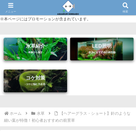
初心者に優しいアクアリウム（熱帯魚・水草等）情報サイト
メニュー
検索
※本ページにはプロモーションが含まれています。
水草紹介
LED照明
コケ対策
ホーム
水草
【ヘアーグラス・ショート】針のような
細い葉が特徴！初心者おすすめの前景草