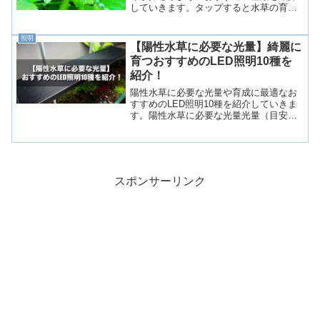
していきます。タップすると水草の育成
情報などを解説した記事へ飛んでいきま
すよ！前景草オーストラリアンドワーフ
照明
ヒドロコティレヒドロコティレミニグロ
【陽性水草に必要な光量】綺麗に
ッソスティグマブセファラ...
育つおすすめのLED照明10種を
紹介！
陽性水草に必要な光量や育成に最適なお
すすめのLED照明10種を紹介していきま
す。陽性水草に必要な光量光量（目安）
陰性水草陽性水草30㎝水槽400lm前後
1000lm以上45㎝水槽の800lm前後2000lm
以上60㎝水槽1200lm前後30...
スポンサーリンク