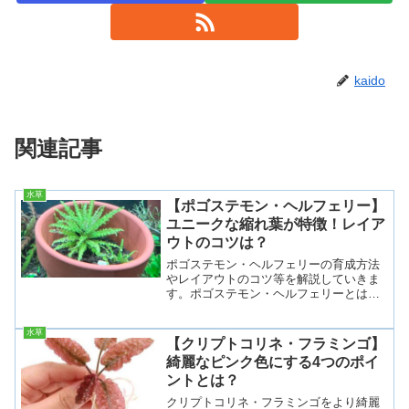
kaido
関連記事
水草
【ポゴステモン・ヘルフェリー】
ユニークな縮れ葉が特徴！レイア
ウトのコツは？
ポゴステモン・ヘルフェリーの育成方法
やレイアウトのコツ等を解説していきま
す。ポゴステモン・ヘルフェリーとは学
名・流通名：Pogostemon helferiポゴステ
モン・ヘルフェリーは、縮れた葉が特徴
水草
の小型な水草で、明るい緑色をしていま
【クリプトコリネ・フラミンゴ】
す。...
綺麗なピンク色にする4つのポイ
ントとは？
クリプトコリネ・フラミンゴをより綺麗