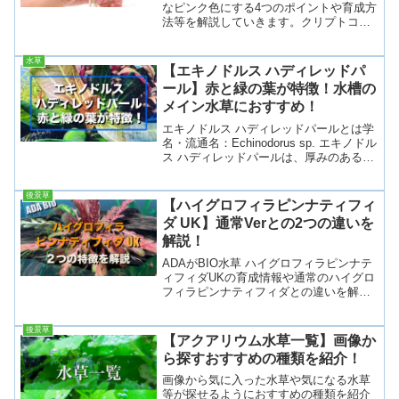
なピンク色にする4つのポイントや育成方
法等を解説していきます。クリプトコリ
ネ・フラミンゴとは学名・流通名：
Cryptocoryne sp.flamingoクリプトコリ
水草
ネ・フラミンゴとは、サトイモ科である
【エキノドルス ハディレッドパ
ク...
ール】赤と緑の葉が特徴！水槽の
メイン水草におすすめ！
エキノドルス ハディレッドパールとは学
名・流通名：Echinodorus sp. エキノドル
ス ハディレッドパールは、厚みのある大
きめの葉を展開するエキノドルス種で、
全長30cm以上になることもあります。見
後景草
た目は赤色の新しい葉を展開し、写真...
【ハイグロフィラピンナティフィ
ダ UK】通常Verとの2つの違いを
解説！
ADAがBIO水草 ハイグロフィラピンナテ
ィフィダUKの育成情報や通常のハイグロ
フィラピンナティフィダとの違いを解説
していきます。ハイグロフィラピンナテ
ィフィダ UKとは学名・流通名：
後景草
Hygrophila pinnatifida ハイグロフ...
【アクアリウム水草一覧】画像か
ら探すおすすめの種類を紹介！
画像から気に入った水草や気になる水草
等が探せるようにおすすめの種類を紹介