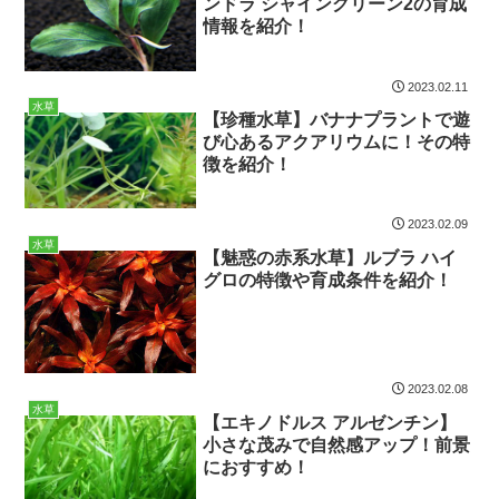
ンドラ シャイングリーン2の育成
情報を紹介！
2023.02.11
水草
【珍種水草】バナナプラントで遊
び心あるアクアリウムに！その特
徴を紹介！
2023.02.09
水草
【魅惑の赤系水草】ルブラ ハイ
グロの特徴や育成条件を紹介！
2023.02.08
水草
【エキノドルス アルゼンチン】
小さな茂みで自然感アップ！前景
におすすめ！