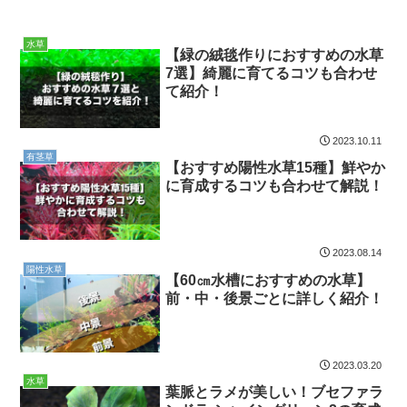
水草
【緑の絨毯作りにおすすめの水草
7選】綺麗に育てるコツも合わせ
て紹介！
2023.10.11
有茎草
【おすすめ陽性水草15種】鮮やか
に育成するコツも合わせて解説！
2023.08.14
陽性水草
【60㎝水槽におすすめの水草】
前・中・後景ごとに詳しく紹介！
2023.03.20
水草
葉脈とラメが美しい！ブセファラ