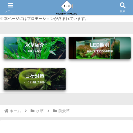
初心者に優しいアクアリウム（熱帯魚・水草等）情報サイト
メニュー
検索
※本ページにはプロモーションが含まれています。
水草紹介
LED照明
コケ対策
ホーム
水草
前景草