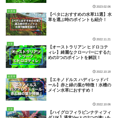
2023.02.06
中景草
【ベタにおすすめの水草11選】水
草を選ぶ時のポイントも紹介！
2022.11.21
水草
【オーストラリアン ヒドロコテ
ィレ】綺麗なクローバーにするた
めの3つのポイントを解説！
2022.10.18
前景草
【エキノドルス ハディレッドパ
ール】赤と緑の葉が特徴！水槽の
メイン水草におすすめ！
2022.10.06
水草
【ハイグロフィラピンナティフィ
ダ UK】通常Verとの2つの違いを