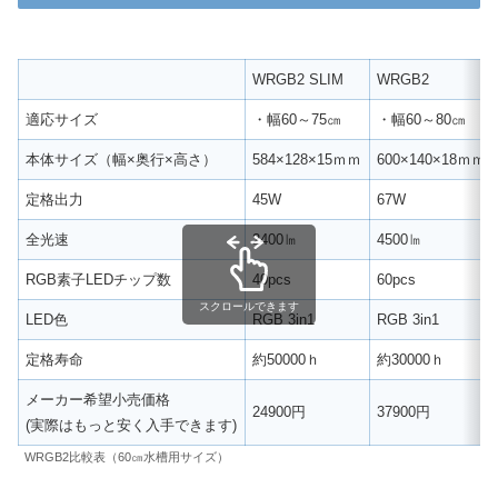
WRGB2 SLIM
WRGB2
適応サイズ
・幅60～75㎝
・幅60～80㎝
本体サイズ（幅×奥行×高さ）
584×128×15ｍｍ
600×140×18ｍｍ
定格出力
45W
67W
全光速
2400㏐
4500㏐
RGB素子LEDチップ数
40pcs
60pcs
スクロールできます
LED色
RGB 3in1
RGB 3in1
定格寿命
約50000ｈ
約30000ｈ
メーカー希望小売価格
24900円
37900円
(実際はもっと安く入手できます)
WRGB2比較表（60㎝水槽用サイズ）