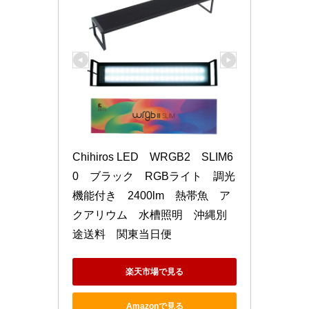
Chihiros LED　WRGB2　SLIM6
0　ブラック　RGBライト　調光
機能付き　2400lm　熱帯魚　ア
クアリウム　水槽照明　沖縄別
途送料　関東当日便
楽天市場で見る
Amazonで見る