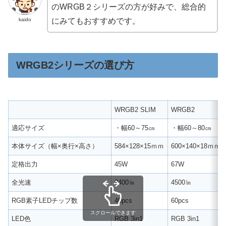
のWRGB２シリーズの方が好みで、総合的
kaido
にみてもおすすめです。
WRGB2シリーズの選び方
WRGB2 SLIM
WRGB2
適応サイズ
・幅60～75㎝
・幅60～80㎝
本体サイズ（幅×奥行×高さ）
584×128×15ｍｍ
600×140×18ｍｍ
定格出力
45W
67W
全光速
2400㏐
4500㏐
RGB素子LEDチップ数
40pcs
60pcs
スクロールできます
LED色
RGB 3in1
RGB 3in1