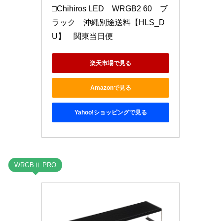
□Chihiros LED　WRGB2 60　ブ
ラック　沖縄別途送料【HLS_D
U】　関東当日便
楽天市場で見る
Amazonで見る
Yahoo!ショッピングで見る
WRGBⅡ PRO