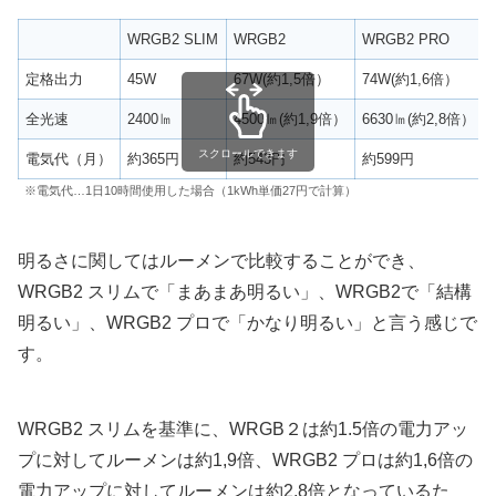
WRGB2 SLIM
WRGB2
WRGB2 PRO
定格出力
45W
67W(約1,5倍）
74W(約1,6倍）
全光速
2400㏐
4500㏐(約1,9倍）
6630㏐(約2,8倍）
スクロールできます
電気代（月）
約365円
約543円
約599円
※電気代…1日10時間使用した場合（1kWh単価27円で計算）
明るさに関してはルーメンで比較することができ、
WRGB2 スリムで「まあまあ明るい」、WRGB2で「結構
明るい」、WRGB2 プロで「かなり明るい」と言う感じで
す。
WRGB2 スリムを基準に、WRGB２は約1.5倍の電力アッ
プに対してルーメンは約1,9倍、WRGB2 プロは約1,6倍の
電力アップに対してルーメンは約2.8倍となっているた