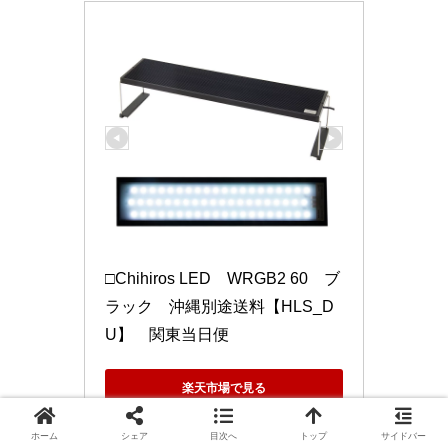
□Chihiros LED　WRGB2 60　ブ
ラック　沖縄別途送料【HLS_D
U】　関東当日便
楽天市場で見る
ホーム
シェア
目次へ
トップ
サイドバー
Amazonで見る