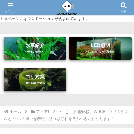
初心者に優しいアクアリウム（熱帯魚・水草等）情報サイト
メニュー
検索
※本ページにはプロモーションが含まれています。
水草紹介
LED照明
コケ対策
ホーム
アクア用品
【性能比較】WRGB2 スリムやプ
ロとの5つの違いを解説！見ればどれを選ぶべきかわかります！