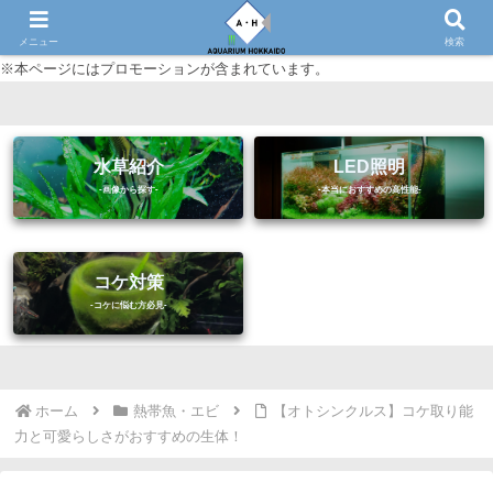
初心者に優しいアクアリウム（熱帯魚・水草等）情報サイト
メニュー
検索
※本ページにはプロモーションが含まれています。
水草紹介
LED照明
コケ対策
ホーム
熱帯魚・エビ
【オトシンクルス】コケ取り能
力と可愛らしさがおすすめの生体！