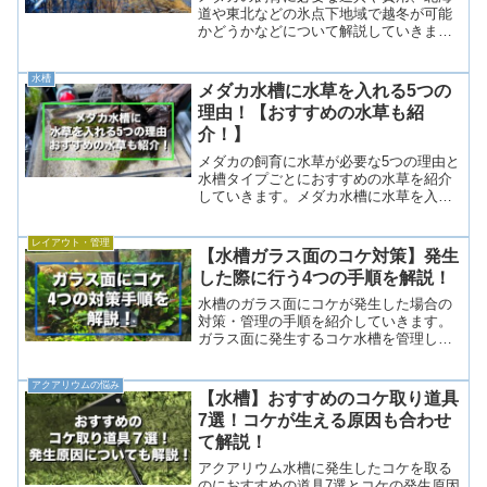
道や東北などの氷点下地域で越冬が可能
かどうかなどについて解説していきま
す。氷点下で越冬はできるのかメダカは
丈夫な種類のため、外が氷点下でも完全
水槽
に凍結してしまわなければ越冬すること
メダカ水槽に水草を入れる5つの
ができます。水面が凍結する...
理由！【おすすめの水草も紹
介！】
メダカの飼育に水草が必要な5つの理由と
水槽タイプごとにおすすめの水草を紹介
していきます。メダカ水槽に水草を入れ
る5つの理由5つの理由水槽内に酸素を供
給するメダカの隠れ家になる産卵床にな
レイアウト・管理
る水を綺麗にする鑑賞性が高くなる1.水
【水槽ガラス面のコケ対策】発生
槽内に酸素を供給す...
した際に行う4つの手順を解説！
水槽のガラス面にコケが発生した場合の
対策・管理の手順を紹介していきます。
ガラス面に発生するコケ水槽を管理して
いると、ガラス面には茶ゴケや糸状コ
ケ、斑点状のコケなどが生えたりしま
アクアリウムの悩み
す。立ち上げ当初のため硝酸塩が多かっ
【水槽】おすすめのコケ取り道具
たり、ソイルなどの影響で栄養...
7選！コケが生える原因も合わせ
て解説！
アクアリウム水槽に発生したコケを取る
のにおすすめの道具7選とコケの発生原因