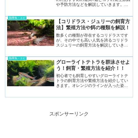
や予防方法などを解説していきます。コ
ケが生える原因コケが生えるのには、光
と栄養分の2つが大きく関わっており、糞
熱帯魚・エビ
や餌の食べ残し、ソイルや肥料等から出
【コリドラス・ジュリーの飼育方
る栄養素が原因で発生...
法】繁殖方法や餌の種類を解説！
数多くの種類が存在するコリドラスです
が、その中でも高い人気を誇るコリドラ
スジュリーの飼育方法を解説していきま
す。コリドラス・ジュリーとは学名：
Corydoras juliiコリドラス・ジュリーは、
熱帯魚・エビ
南米アマゾン川の下流に生息するナマズ
グローライトテトラを群泳させよ
の仲間で...
う！飼育・繁殖方法を紹介！！
初心者でも飼育しやすいグローライトテ
トラの飼育方法や繁殖方法を紹介してい
きます。オレンジのラインが入った姿は
鮮やかで、群泳させると美しい自然感を
演出することができます。グローライト
テトラ/2020年3月撮影グローライトテト
ラとは学名： He...
スポンサーリンク