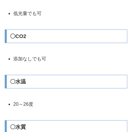
低光量でも可
〇CO2
添加なしでも可
〇水温
20～26度
〇水質