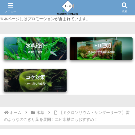
初心者に優しいアクアリウム（熱帯魚・水草等）情報サイト
メニュー
検索
※本ページにはプロモーションが含まれています。
水草紹介
LED照明
コケ対策
ホーム
水草
【ミクロソリウム・サンダーリーフ】雷
のようなのこぎり葉を展開！エビ水槽にもおすすめ！