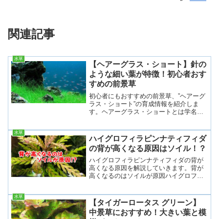
関連記事
水草
【ヘアーグラス・ショート】針の
ような細い葉が特徴！初心者おす
すめの前景草
初心者にもおすすめの前景草、”ヘアーグ
ラス・ショート”の育成情報を紹介しま
す。ヘアーグラス・ショートとは学名：
Eleocharis parvulaヘアーグラス・ショー
トは、カヤツリグサ科の植物でヘアーグ
水草
ラスの中では小型な種類になります。見
ハイグロフィラピンナティフィダ
た...
の背が高くなる原因はソイル！？
ハイグロフィラピンナティフィダの背が
高くなる原因を解説していきます。背が
高くなるのはソイルが原因ハイグロフィ
ラピンナティフィダは流通量が多く、初
心者からベテランまで人気の水草です
水草
が、木のように背が高くなって水上付近
【タイガーロータス グリーン】
まで大きくなったり、反対に...
中景草におすすめ！大きい葉と模