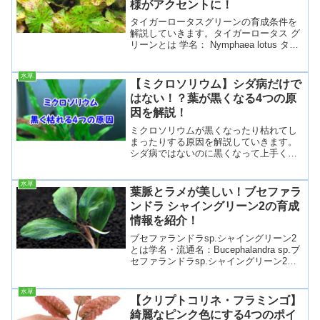
様がアクセントに！
タイガーロータスグリーンの育成条件を
解説していきます。タイガーロータス グ
リーンとは 学名： Nymphaea lotus タイ
ガーロータス グリーンは、スイレンの仲
間で細い茎から赤っぽい模様が入った緑
水草
色の葉を展開します。育成環境によって
【ミクロソリウム】シダ病だけで
葉...
はない！？葉が黒くなる4つの原
因を解説！
ミクロソリウムが黒くなったり枯れてし
まったりする原因を解説していきます。
シダ病ではないのに黒くなって上手く育
てられないという方は必見の内容となっ
ています。ミクロソリウムとは
水草
Microsorumミクロソリウムとはウラボシ
葉脈とラメが美しい！ブセファラ
科の植物で、低光量でも...
ンドラ シャイングリーン2の育成
情報を紹介！
ブセファランドラsp.シャイングリーン2
とは学名・流通名：Bucephalandra sp.ブ
セファランドラsp.シャイングリーン2は
小型のブセファランドラ種で、ラメのよ
うにキラキラした葉が特徴です。また、
水草
やや幅広の明るい緑葉をしており、他...
【クリプトコリネ・フラミンゴ】
綺麗なピンク色にする4つのポイ