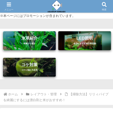
初心者に優しいアクアリウム（熱帯魚・水草等）情報サイト
メニュー
検索
※本ページにはプロモーションが含まれています。
水草紹介
LED照明
コケ対策
ホーム
レイアウト・管理
【掃除方法】リリィパイプ
を綺麗にするには漂白剤と米がおすすめ！