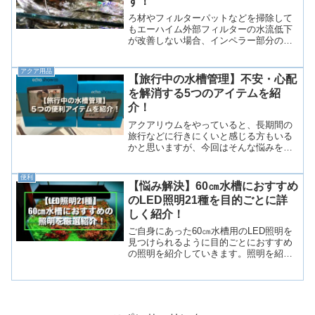
す！
ろ材やフィルターパットなどを掃除して
もエーハイム外部フィルターの水流低下
が改善しない場合、インペラー部分の掃
除をすることで水流が良くなる場合があ
ります。「ろ材は洗っているのに水流が
アクア用品
良くならない！」といった悩みをお持ち
【旅行中の水槽管理】不安・心配
の方にも参考にしていただ...
を解消する5つのアイテムを紹
介！
アクアリウムをやっていると、長期間の
旅行などに行きにくいと感じる方もいる
かと思いますが、今回はそんな悩みを解
決してくれる5つのアイテムを紹介しま
す。餌は何日食べなくても大丈夫なのか
便利
熱帯魚たちは1週間くらいは餌をあげなく
【悩み解決】60㎝水槽におすすめ
ても餓死してしまうこと...
のLED照明21種を目的ごとに詳
しく紹介！
ご自身にあった60㎝水槽用のLED照明を
見つけられるように目的ごとにおすすめ
の照明を紹介していきます。照明を紹介
するポイント価格の幅が広い中でよくあ
るランキング形式で紹介しても、購入す
る人が「明るさ」を求めるのか・「水草
の育ち」を求めるのか...