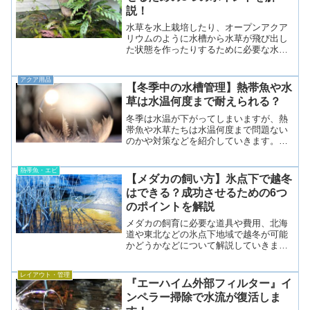
説！
水草を水上栽培したり、オープンアクア
リウムのように水槽から水草が飛び出し
た状態を作ったりするために必要な水上
化方法やコツを紹介していきます。水上
葉と水中葉ハイグロフィラピンナティフ
アクア用品
ィダ水草には水上葉と水中葉があり、名
【冬季中の水槽管理】熱帯魚や水
前の通り陸で生える水草を...
草は水温何度まで耐えられる？
冬季は水温が下がってしまいますが、熱
帯魚や水草たちは水温何度まで問題ない
のかや対策などを紹介していきます。
18〜20度以下は危険熱帯魚や水草を飼育
する上で水温が18〜20度以下になると危
熱帯魚・エビ
険性が高くなります。逆に21度以上を保
【メダカの飼い方】氷点下で越冬
てればすぐに死ん...
はできる？成功させるための6つ
のポイントを解説
メダカの飼育に必要な道具や費用、北海
道や東北などの氷点下地域で越冬が可能
かどうかなどについて解説していきま
す。氷点下で越冬はできるのかメダカは
丈夫な種類のため、外が氷点下でも完全
レイアウト・管理
に凍結してしまわなければ越冬すること
『エーハイム外部フィルター』イ
ができます。水面が凍結する...
ンペラー掃除で水流が復活しま