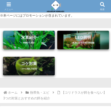
初心者に優しいアクアリウム（熱帯魚・水草等）情報サイト
メニュー
検索
※本ページにはプロモーションが含まれています。
水草紹介
LED照明
コケ対策
ホーム
熱帯魚・エビ
【コリドラスが餌を食べない】
3つの対策とおすすめの餌を紹介