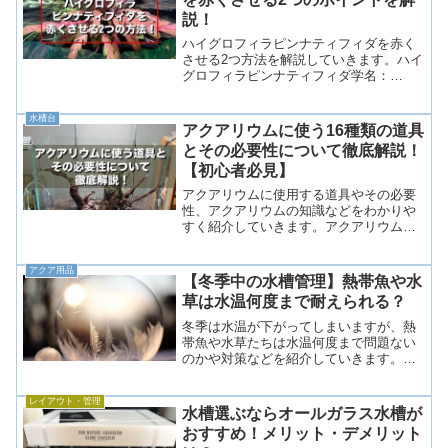
説！
ハイグロフィラピンナティフィダを赤く
させる2つ方法を解説していきます。ハイ
グロフィラピンナティフィダ学名：
Hygrophila pinnatifidaハイグロフィラピン
ナティフィダはインド原産の有茎水草
水槽台
で、他の水草にはないギザギザした葉
アクアリウムに使う16種類の道具
が...
とその必要性について徹底解説！
【初心者必見】
アクアリウムに使用する道具やその必要
性、アクアリウムの知識などをわかりや
すく紹介していきます。アクアリウムに
使用する道具道具一覧水槽水槽台濾過フ
ィルター照明水温計ヒーター冷却ファン
アクア用品
底砂（砂利やソイル等）エアレーション
【冬季中の水槽管理】熱帯魚や水
CO2添加カルキ抜き水質...
草は水温何度まで耐えられる？
冬季は水温が下がってしまいますが、熱
帯魚や水草たちは水温何度まで問題ない
のかや対策などを紹介していきます。
18〜20度以下は危険熱帯魚や水草を飼育
する上で水温が18〜20度以下になると危
レイアウト・管理
険性が高くなります。逆に21度以上を保
水槽選ぶならオールガラス水槽が
てればすぐに死ん...
おすすめ！メリット・デメリット