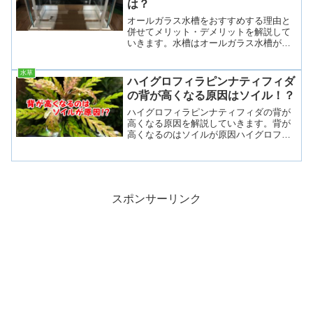
は？
オールガラス水槽をおすすめする理由と
併せてメリット・デメリットを解説して
いきます。水槽はオールガラス水槽がお
すすめ水槽には、フレーム（縁）がつい
た水槽とフレームがついていない水槽が
水草
あり、後者をオールガラス水槽と呼んだ
ハイグロフィラピンナティフィダ
りします。そして水槽を購...
の背が高くなる原因はソイル！？
ハイグロフィラピンナティフィダの背が
高くなる原因を解説していきます。背が
高くなるのはソイルが原因ハイグロフィ
ラピンナティフィダは流通量が多く、初
心者からベテランまで人気の水草です
が、木のように背が高くなって水上付近
まで大きくなったり、反対に...
スポンサーリンク