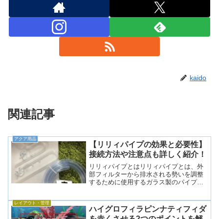
kaido
関連記事
アクア用品
【リリィパイプの効果と必要性】
接続方法や注意点も詳しく紹介！
リリィパイプとはリリィパイプとは、外
部フィルターから排水される勢いを調整
するために使用するガラス製のパイプの
ことで、名前の由来は「百合の花」から
来ています。水流調整や美しい水槽演出
レイアウト・管理
のために愛用している人が多いパイプと
ハイグロフィラピンナティフィダ
なっています。(func...
を赤くさせる2つのポイントを解