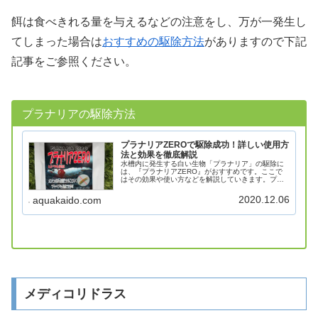
餌は食べきれる量を与えるなどの注意をし、万が一発生し
てしまった場合は
おすすめの駆除方法
がありますので下記
記事をご参照ください。
プラナリアの駆除方法
プラナリアZEROで駆除成功！詳しい使用方
法と効果を徹底解説
水槽内に発生する白い生物「プラナリア」の駆除に
は、『プラナリアZERO』がおすすめです。ここで
はその効果や使い方などを解説していきます。プラ
ナリアZEROのメリット・デメリットプラナリアの
発生原因は、購入した熱帯魚や水草、飼育水に混入
2020.12.06
aquakaido.com
してき...
メディコリドラス