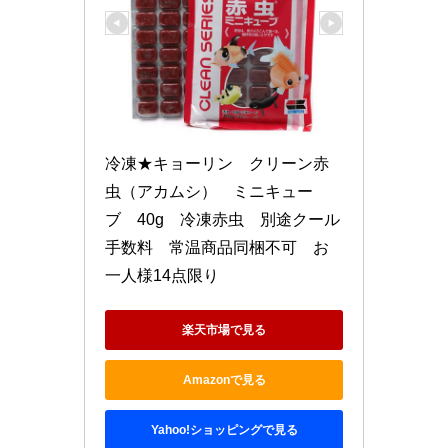
冷凍★キョーリン　クリーン赤
虫（アカムシ）　ミニキュー
ブ　40g　冷凍赤虫　別途クール
手数料　常温商品同梱不可　お
一人様14点限り
楽天市場で見る
Amazonで見る
Yahoo!ショッピングで見る