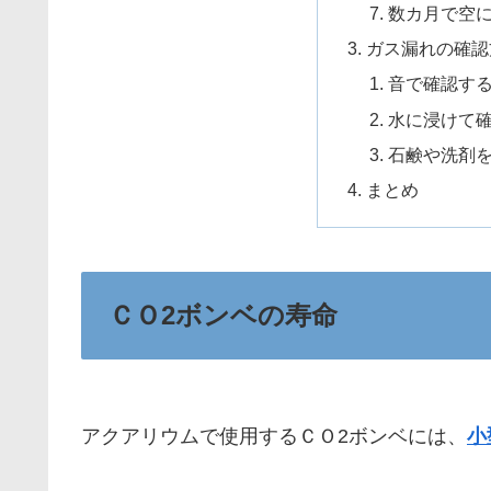
数カ月で空
ガス漏れの確認
音で確認す
水に浸けて
石鹸や洗剤
まとめ
ＣＯ2ボンベの寿命
アクアリウムで使用するＣＯ2ボンベには、
小