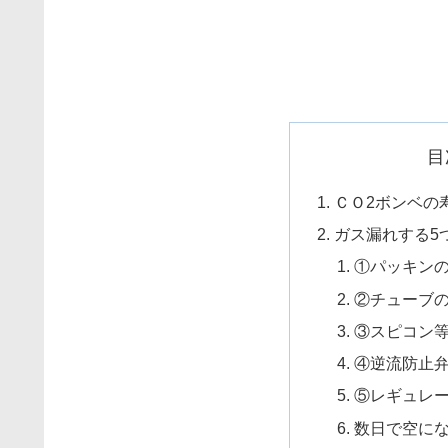
目
ＣＯ2ボンベの
ガス漏れする5
①パッキン
②チューブ
③スピコン
④逆流防止
⑤レギュレ
数日で空に