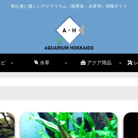
初心者に優しいアクアリウム（熱帯魚・水草等）情報サイト
エビ
水草
アクア用品
レ