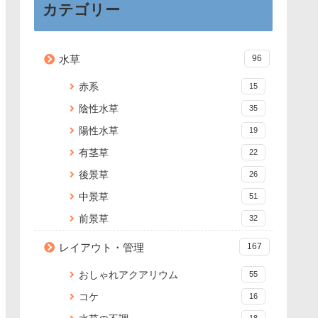
カテゴリー
水草
96
赤系
15
陰性水草
35
陽性水草
19
有茎草
22
後景草
26
中景草
51
前景草
32
レイアウト・管理
167
おしゃれアクアリウム
55
コケ
16
18