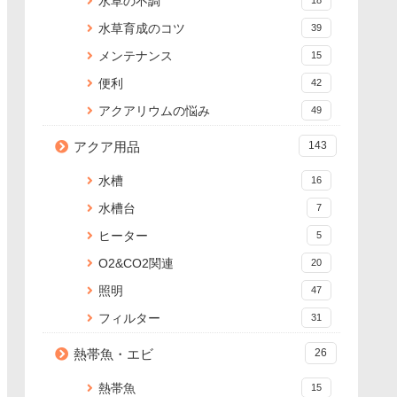
水草の不調
水草育成のコツ
39
メンテナンス
15
便利
42
アクアリウムの悩み
49
アクア用品
143
水槽
16
水槽台
7
ヒーター
5
O2&CO2関連
20
照明
47
フィルター
31
熱帯魚・エビ
26
熱帯魚
15