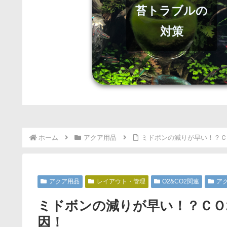
苔トラブルの
対策
ホーム
アクア用品
ミドボンの減りが早い！？Ｃ
アクア用品
レイアウト・管理
O2&CO2関連
ア
ミドボンの減りが早い！？ＣＯ
因！