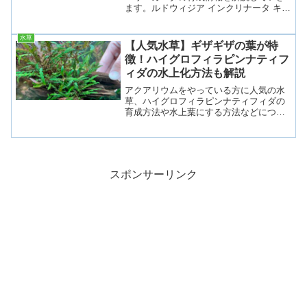
ます。ルドウィジア インクリナータ キュ
ーバ バリエガータとは学名・流通名：
Ludwigia inclinata var.verticillata
水草
“Cuba”V...
【人気水草】ギザギザの葉が特
徴！ハイグロフィラピンナティフ
ィダの水上化方法も解説
アクアリウムをやっている方に人気の水
草、ハイグロフィラピンナティフィダの
育成方法や水上葉にする方法などについ
て紹介していきます。 ハイグロフィラピ
ンナティフィダとは学名： Hygrophila
pinnatifida インド原産の有茎水草で...
スポンサーリンク