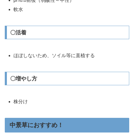
pH6.0前後（弱酸性～中性）
軟水
〇活着
ほぼしないため、ソイル等に直植する
〇増やし方
株分け
中景草におすすめ！