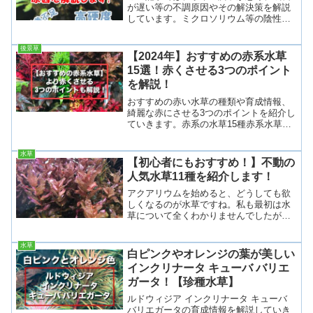
が遅い等の不調原因やその解決策を解説
しています。ミクロソリウム等の陰性植
物がうまく育たない方やネットで色々調
べたけど水草の不調が解決しなかったと
後景草
いう人も１度参考にして欲しい内容とな
【2024年】おすすめの赤系水草
っています。水草が育つ環...
15選！赤くさせる3つのポイント
を解説！
おすすめの赤い水草の種類や育成情報、
綺麗な赤にさせる3つのポイントを紹介し
ていきます。赤系の水草15種赤系水草ロ
タラレディッシュロタラロトンディフォ
リアベトナムH’ra（ロタラsp.H’ra）ロタ
水草
ラインディカロタラワリッキーロタラロ
【初心者にもおすすめ！】不動の
トンディ...
人気水草11種を紹介します！
アクアリウムを始めると、どうしても欲
しくなるのが水草ですね。私も最初は水
草について全くわかりませんでしたが、
慣れてくるといろんな種類の水草がある
ことを知り、いつまにか水草の美しさに
水草
魅了されるようになりました。今回は初
白ピンクやオレンジの葉が美しい
心者の方でも育てやすく、...
インクリナータ キューバ バリエ
ガータ！【珍種水草】
ルドウィジア インクリナータ キューバ
バリエガータの育成情報を解説していき