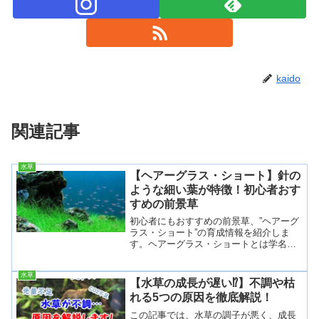
kaido
関連記事
水草
【ヘアーグラス・ショート】針の
ような細い葉が特徴！初心者おす
すめの前景草
初心者にもおすすめの前景草、”ヘアーグ
ラス・ショート”の育成情報を紹介しま
す。ヘアーグラス・ショートとは学名：
Eleocharis parvulaヘアーグラス・ショー
トは、カヤツリグサ科の植物でヘアーグ
水草
ラスの中では小型な種類になります。見
【水草の成長が遅い⁉︎】不調や枯
た...
れる5つの原因を徹底解説！
この記事では、水草の調子が悪く、成長