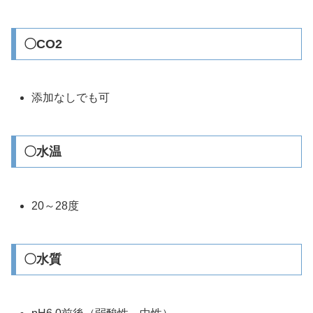
〇CO2
添加なしでも可
〇水温
20～28度
〇水質