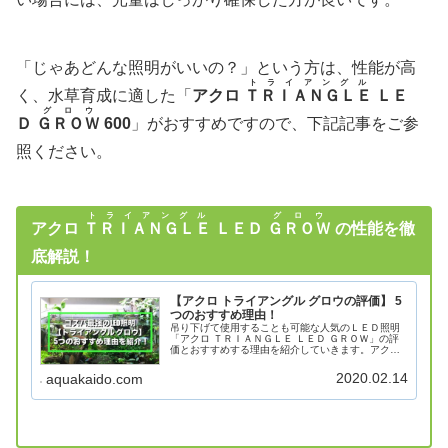
「じゃあどんな照明がいいの？」という方は、性能が高
トライアングル
く、水草育成に適した「
アクロ
ＴＲＩＡＮＧＬＥ
ＬＥ
グロウ
Ｄ
ＧＲＯＷ
600
」がおすすめですので、下記記事をご参
照ください。
トライアングル
グロウ
アクロ
ＴＲＩＡＮＧＬＥ
ＬＥＤ
ＧＲＯＷ
の性能を徹
底解説！
【アクロ トライアングル グロウの評価】 5
つのおすすめ理由！
吊り下げて使用することも可能な人気のＬＥＤ照明
「アクロ ＴＲＩＡＮＧＬＥ ＬＥＤ ＧＲＯＷ」の評
価とおすすめする理由を紹介していきます。アク
ロ ＴＲＩＡＮＧＬＥ ＬＥＤ ＧＲＯＷ30㎝用45
㎝用60㎝用90㎝用120㎝用消費電力9.8W19...
2020.02.14
aquakaido.com