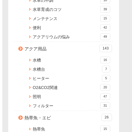
水草の不調
水草育成のコツ
39
メンテナンス
15
便利
42
アクアリウムの悩み
49
アクア用品
143
水槽
16
水槽台
7
ヒーター
5
O2&CO2関連
20
照明
47
フィルター
31
熱帯魚・エビ
26
熱帯魚
15