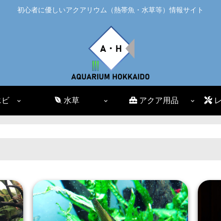
初心者に優しいアクアリウム（熱帯魚・水草等）情報サイト
エビ
水草
アクア用品
レ