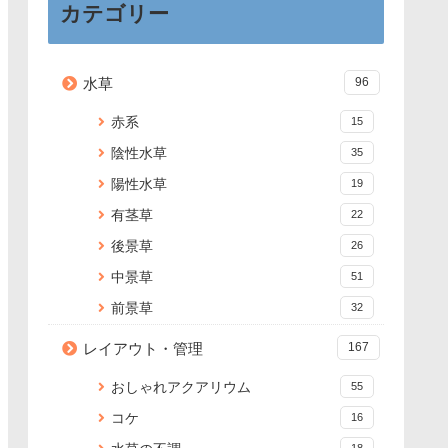
カテゴリー
水草
96
赤系
15
陰性水草
35
陽性水草
19
有茎草
22
後景草
26
中景草
51
前景草
32
レイアウト・管理
167
おしゃれアクアリウム
55
コケ
16
18