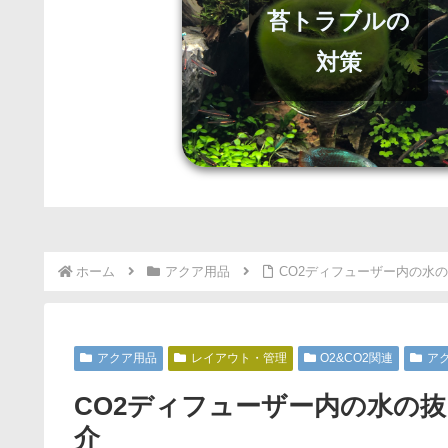
苔トラブルの
対策
ホーム
アクア用品
CO2ディフューザー内の水
アクア用品
レイアウト・管理
O2&CO2関連
ア
CO2ディフューザー内の水の
介