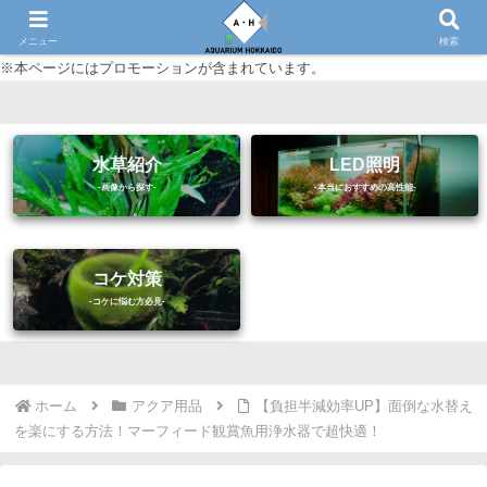
初心者に優しいアクアリウム（熱帯魚・水草等）情報サイト
メニュー
検索
※本ページにはプロモーションが含まれています。
水草紹介
LED照明
コケ対策
ホーム
アクア用品
【負担半減効率UP】面倒な水替え
を楽にする方法！マーフィード観賞魚用浄水器で超快適！