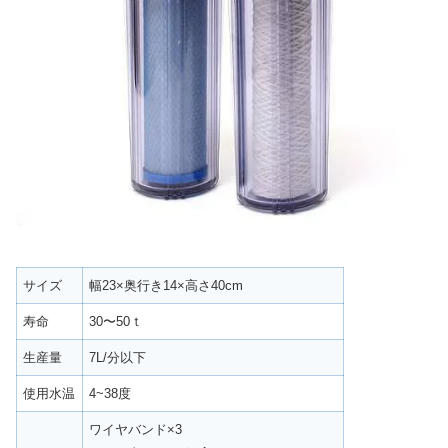
サイズ
幅23×奥行き14×高さ40cm
寿命
30〜50ｔ
生産量
7L/分以下
使用水温
4~38度
ワイヤバンド×3