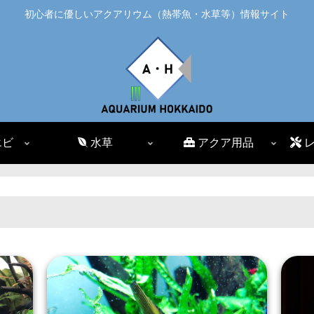
初心者に優しいアクアリウム（熱帯魚・水草等）情報サイト
エビ
水草
アクア用品
レ