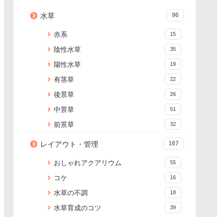
水草
96
赤系
15
陰性水草
35
陽性水草
19
有茎草
22
後景草
26
中景草
51
前景草
32
レイアウト・管理
167
おしゃれアクアリウム
55
コケ
16
水草の不調
18
水草育成のコツ
39