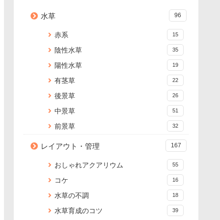
水草
96
赤系
15
陰性水草
35
陽性水草
19
有茎草
22
後景草
26
中景草
51
前景草
32
レイアウト・管理
167
おしゃれアクアリウム
55
コケ
16
水草の不調
18
水草育成のコツ
39