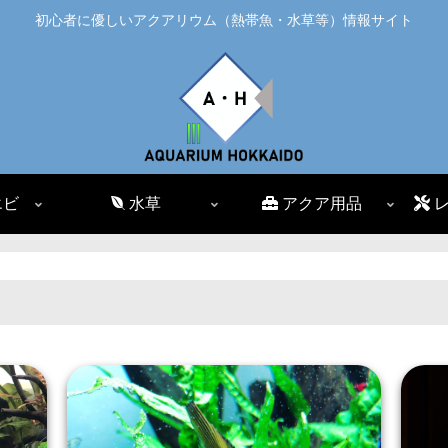
初心者に優しいアクアリウム（熱帯魚・水草等）情報サイト
エビ
水草
アクア用品
レ