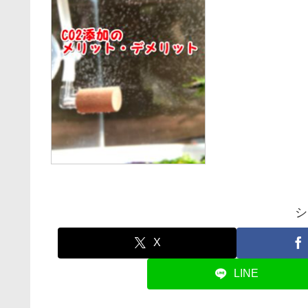
シ
X
LINE