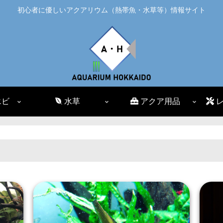
初心者に優しいアクアリウム（熱帯魚・水草等）情報サイト
エビ
水草
アクア用品
レ