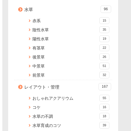
水草
96
赤系
15
陰性水草
35
陽性水草
19
有茎草
22
後景草
26
中景草
51
前景草
32
レイアウト・管理
167
おしゃれアクアリウム
55
コケ
16
水草の不調
18
水草育成のコツ
39