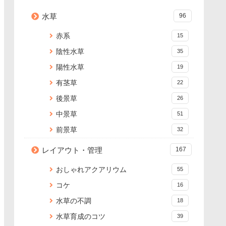
水草
96
赤系
15
陰性水草
35
陽性水草
19
有茎草
22
後景草
26
中景草
51
前景草
32
レイアウト・管理
167
おしゃれアクアリウム
55
コケ
16
水草の不調
18
水草育成のコツ
39