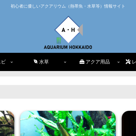
初心者に優しいアクアリウム（熱帯魚・水草等）情報サイト
エビ
水草
アクア用品
レ