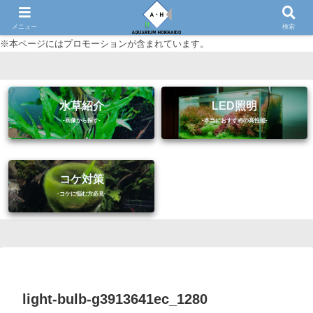
初心者に優しいアクアリウム（熱帯魚・水草等）情報サイト
メニュー
検索
※本ページにはプロモーションが含まれています。
水草紹介
LED照明
コケ対策
light-bulb-g3913641ec_1280