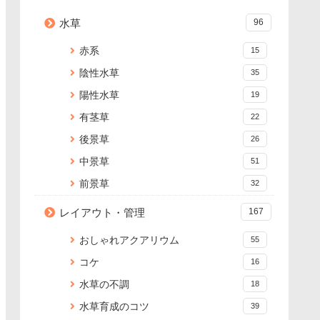
水草
96
赤系
15
陰性水草
35
陽性水草
19
有茎草
22
後景草
26
中景草
51
前景草
32
レイアウト・管理
167
おしゃれアクアリウム
55
コケ
16
水草の不調
18
水草育成のコツ
39