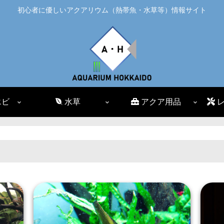
初心者に優しいアクアリウム（熱帯魚・水草等）情報サイト
エビ
水草
アクア用品
レ